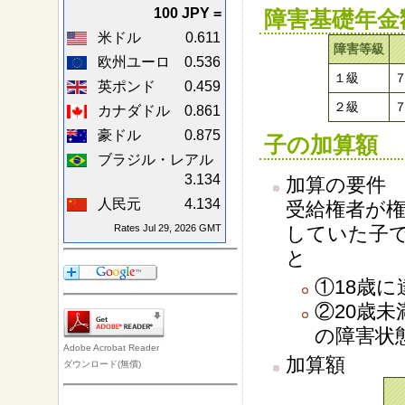
100 JPY =
障害基礎年金
米ドル
0.611
障害等級
欧州ユーロ
0.536
１級
英ポンド
0.459
２級
カナダドル
0.861
豪ドル
0.875
子の加算額
ブラジル・レアル
3.134
加算の要件
人民元
4.134
受給権者が
Rates Jul 29, 2026 GMT
していた子
と
①18歳
②20歳
の障害状
Adobe Acrobat Reader
加算額
ダウンロード(無償)