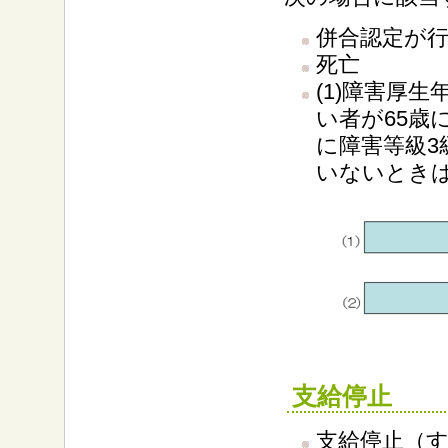
併合認定が
死亡
(1)障害厚
い者が65歳
に障害等級3
いないとき
支給停止
支給停止（