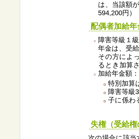
は、当該額が
594,200円）
配偶者加給年
障害等級１
年金は、受
その方によ
るとき加算
加給年金額：2
特別加算
障害等級
子に係わ
失権（受給権
次の場合に該当