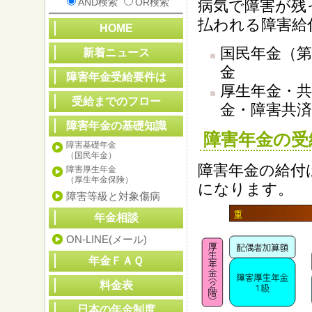
AND検索
OR検索
病気で障害が残
払われる障害給
HOME
国民年金（第
新着ニュース
金
障害年金受給要件は
厚生年金・
受給までのフロー
金・障害共済
障害年金の基礎知識
障害年金
の受
障害基礎年金
（国民年金）
障害年金
の給付
障害厚生年金
（厚生年金保険）
になります。
障害等級と対象傷病
年金相談
ON-LINE(メール)
年金ＦＡＱ
料金表
日本の年金制度