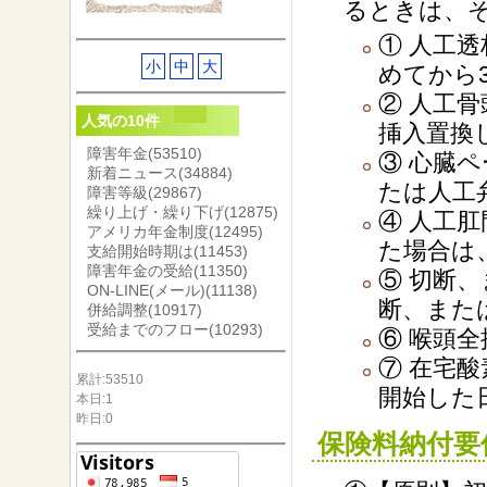
るときは、
① 人工
小
中
大
めてから
② 人工
人気の10件
挿入置換
障害年金
(53510)
③ 心臓
新着ニュース
(34884)
たは人工
障害等級
(29867)
繰り上げ・繰り下げ
(12875)
④ 人工
アメリカ年金制度
(12495)
た場合は
支給開始時期は
(11453)
障害年金の受給
(11350)
⑤ 切断
ON-LINE(メール)
(11138)
断、また
併給調整
(10917)
受給までのフロー
(10293)
⑥ 喉頭
⑦ 在宅
累計:53510
開始した
本日:1
昨日:0
保険料納付要