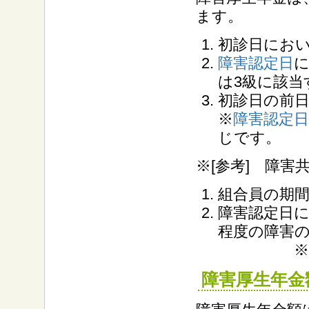
ます。
初診日にお
障害認定日
に
は3級に該
初診日の前
※
障害認定日
じです。
※[参考] 障害
組合員の期
障害認定日に
程度の障害
※掛金納
障害厚生年金