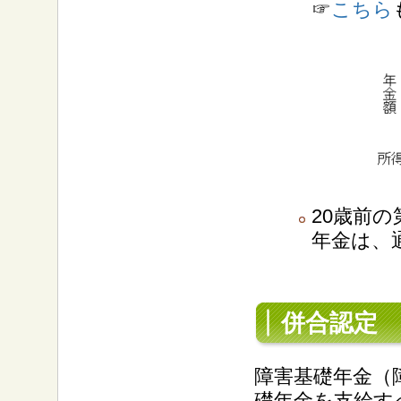
☞
こちら
20歳前
年金は、
併合認定
障害基礎年金（
礎年金を支給す