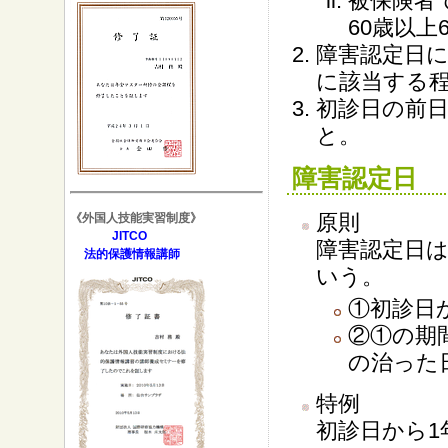
被保険者
60歳以上
障害認定日に
に該当する
初診日の前
と。
障害認定日
原則
《外国人技能実習制度》
JITCO
障害認定日
法的保護情報講師
いう。
①初診日
②①の期
の治った
特例
初診日から1