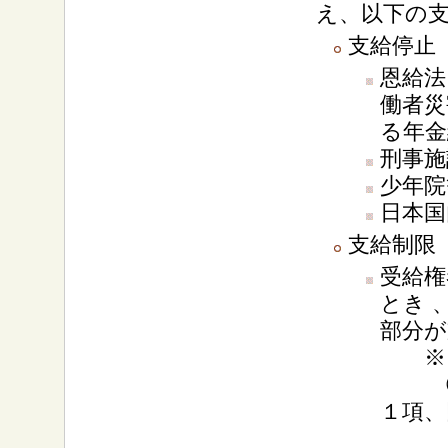
え、以下の
支給停止
恩給法
働者災
る年
刑事施
少年院
日本国
支給制限
受給権
とき 
部分が
※「
①根
１項、
扶養