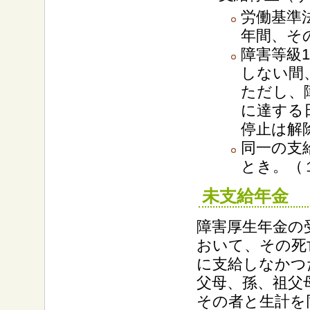
労働基準
年間、そ
障害等級
しない間
ただし、
に達する
停止は解
同一の支
とき。（
未支給年金
障害厚生年金の
おいて、その死
に支給しなかつ
父母、孫、祖父
その者と生計を