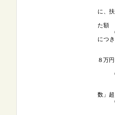
扶養
に、扶
３
た額
②扶
につ
通常
老人
８万円
特定
③２
①と
「３
数」超
④全
①と