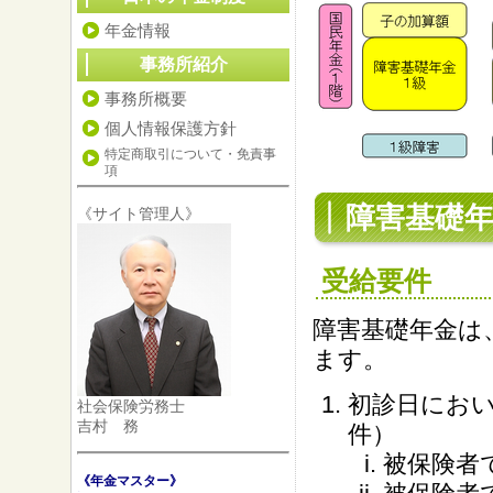
年金情報
事務所紹介
事務所概要
個人情報保護方針
特定商取引について・免責事
項
障害基礎
《サイト管理人》
受給要件
障害基礎年金は
ます。
初診日にお
社会保険労務士
吉村 務
件）
被保険者
《年金マスター》