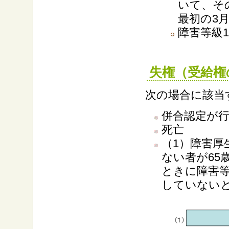
いて、そ
最初の3
障害等級
失権（受給権
次の場合に該当
併合認定が
死亡
（1）障害厚
ない者が65
ときに障害等
していない