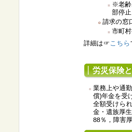
※老齢
部停止
請求の窓
市町村
詳細は☞
こちら
労災保険
業務上や通
償)年金を受
全額受けら
金・遺族厚生
88％，障害