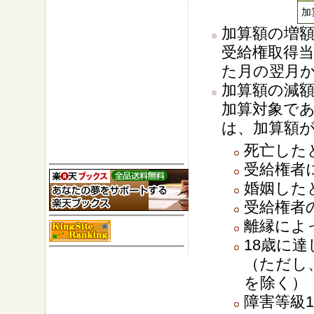
加
加算額の増
受給権取得
た月の翌月
加算額の減
加算対象で
は、加算額
死亡した
受給権者
婚姻した
受給権者
離縁によ
18歳に
（ただし
を除く）
障害等級