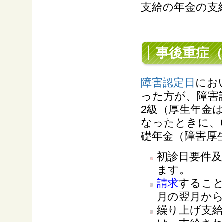
支給の年金の支
事後重症
障害認定日
にお
った方が、障害
2級（厚生年金
なったときに、
礎年金（障害厚
初診日要件
ます。
請求
するこ
月の翌月か
繰り上げ支