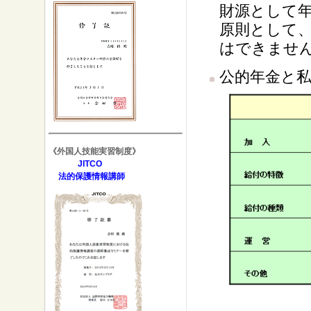
財源として
原則として
はできませ
公的年金と
《外国人技能実習制度》
JITCO
法的保護情報講師