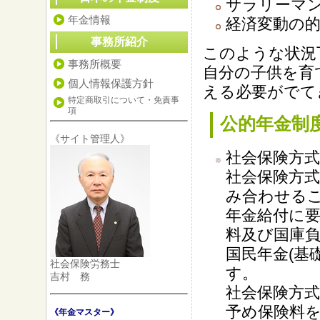
サラリーマ
年金情報
経済変動の
事務所紹介
このような状況
事務所概要
自分の子供を育
個人情報保護方針
える必要がでて
特定商取引について・免責事
項
公的年金制
《サイト管理人》
社会保険方式
社会保険方式
み合わせる
年金給付に要
料及び国庫負
国民年金(基
社会保険労務士
す。
吉村 務
社会保険方
予め保険料
《年金マスター》