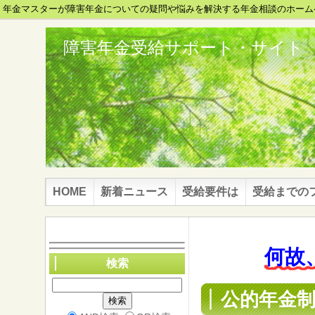
年金マスターが障害年金についての疑問や悩みを解決する年金相談のホーム
障害年金受給サポート・サイト
HOME
新着ニュース
受給要件は
受給までの
何故
検索
公的年金