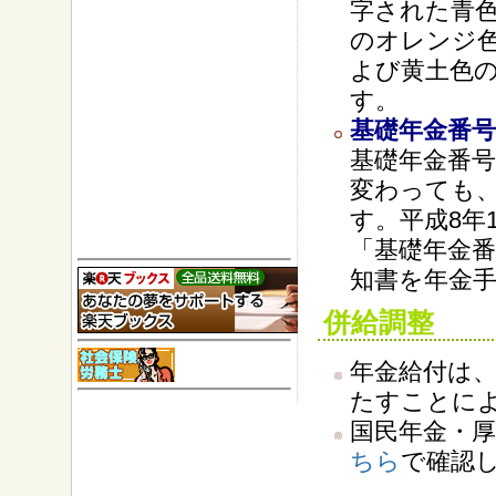
字された青
のオレンジ
よび黄土色
す。
基礎年金番号
基礎年金番
変わっても
す。平成8年
「基礎年金
知書を年金
併給調整
年金給付は、
たすことに
国民年金・
ちら
で確認