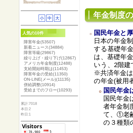
年金制度
小
中
大
国民年金と
人気の10件
日本の年金
障害年金
(53507)
新着ニュース
(34884)
する基礎年
障害等級
(29867)
は、基礎年
繰り上げ・繰り下げ
(12867)
アメリカ年金制度
(12488)
いう、2階
支給開始時期は
(11453)
※共済年金
障害年金の受給
(11350)
ON-LINE(メール)
(11135)
の年金(被用
併給調整
(10914)
国民年金
受給までのフロー
(10293)
国民年金
累計:7018
者年金制
本日:2
て、①老
昨日:1
の３種類