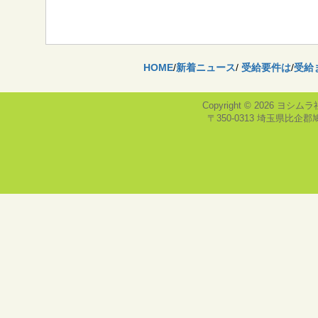
HOME
/
新着ニュース
/
受給要件は
/
受給
Copyright © 2026
ヨシムラ
〒350-0313 埼玉県比企郡鳩山町，