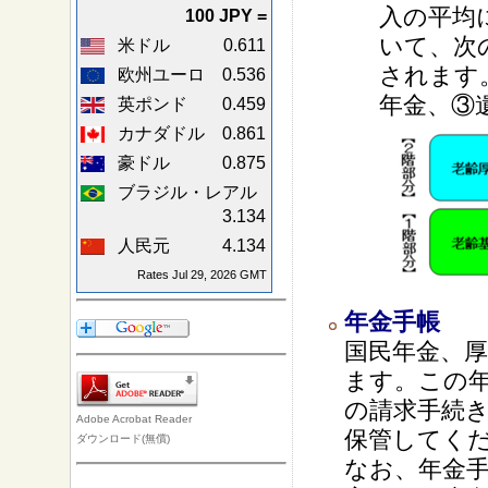
入の平均
100 JPY =
いて、次
米ドル
0.611
されます
欧州ユーロ
0.536
年金、③
英ポンド
0.459
カナダドル
0.861
豪ドル
0.875
ブラジル・レアル
3.134
人民元
4.134
Rates Jul 29, 2026 GMT
年金手帳
国民年金、
ます。この
の請求手続
Adobe Acrobat Reader
保管してく
ダウンロード(無償)
なお、年金手