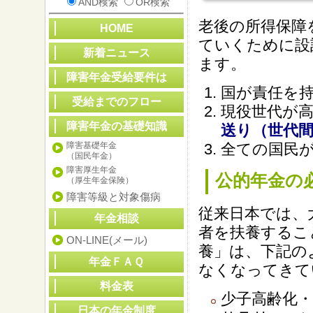
AND検索
OR検索
老後の所得保障
HOME
ていくために設
新着ニュース
ます。
障害年金受給要件は
国が責任を
受給までのフロー
現役世代が
障害年金の基礎知識
送り（世代
障害基礎年金
全ての国民
（国民年金）
障害厚生年金
公的年金の
（厚生年金保険）
障害等級と対象傷病
従来日本では、
年金相談
者を扶養するこ
ON-LINE(メール)
養」は、下記の
年金ＦＡＱ
なくなってきて
料金表
少子高齢化
日本の年金制度