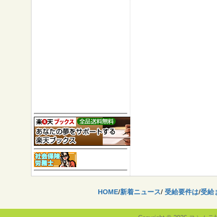
HOME
/
新着ニュース
/
受給要件は
/
受給