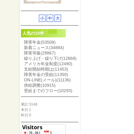
小
中
大
人気の10件
障害年金
(53508)
新着ニュース
(34884)
障害等級
(29867)
繰り上げ・繰り下げ
(12868)
アメリカ年金制度
(12490)
支給開始時期は
(11453)
障害年金の受給
(11350)
ON-LINE(メール)
(11136)
併給調整
(10915)
受給までのフロー
(10293)
累計:3148
本日:1
昨日:0