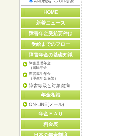
AND検索
OR検索
HOME
新着ニュース
障害年金受給要件は
受給までのフロー
障害年金の基礎知識
障害基礎年金
（国民年金）
障害厚生年金
（厚生年金保険）
障害等級と対象傷病
年金相談
ON-LINE(メール)
年金ＦＡＱ
料金表
日本の年金制度