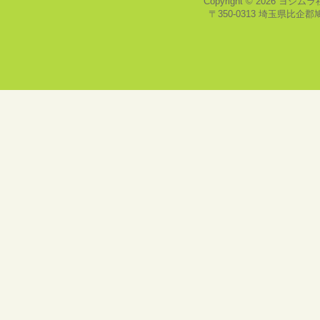
Copyright © 2026
ヨシムラ
〒350-0313 埼玉県比企郡鳩山町，