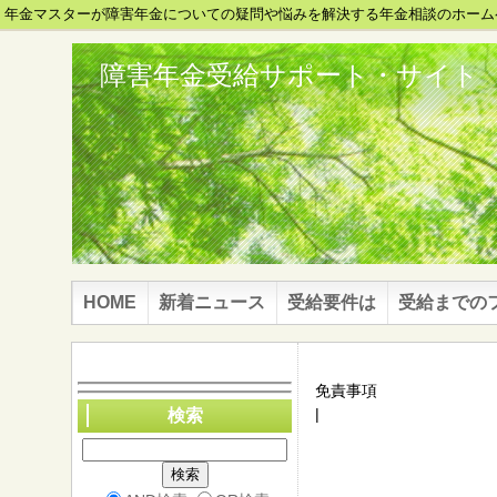
年金マスターが障害年金についての疑問や悩みを解決する年金相談のホーム
障害年金受給サポート・サイト
HOME
新着ニュース
受給要件は
受給までの
免責事項
|
検索